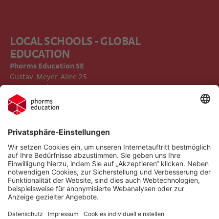
LOCAL SCHOOLS - GLOBAL
EDUCATION
Phorms Education SE
Gustav-Meyer-Allee 25
13355 Berlin
Impressum
Compliance
Datenschutz
Social Media Netiquette
Implementierte Technologien
Geschäftsführendes
Direktorium
Follow us