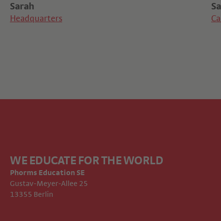
Sarah
S
Headquarters
Ca
WE EDUCATE FOR THE WORLD
Phorms Education SE
Gustav-Meyer-Allee 25
13355 Berlin