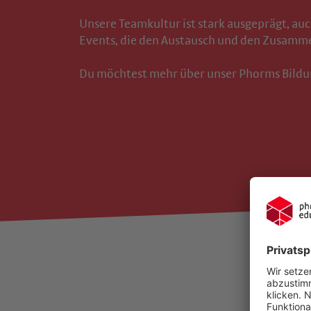
Unsere Teamkultur ist stark ausgeprägt, auch
Events, die den Austausch und den Zusamme
Du möchtest mehr über unser Phorms Bildu