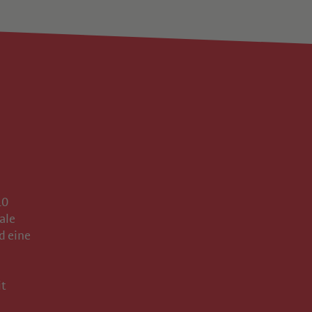
10
ale
d eine
it