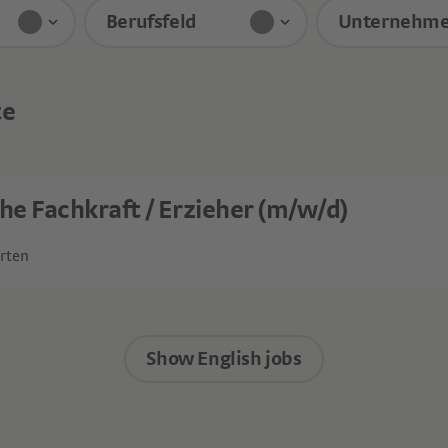
Berufsfeld
Unternehme
Derzeit ausgewählte Standorte
Derzeit ausgewählte Job-Kateg
te
e Fachkraft / Erzieher (m/w/d)
rten
Show English jobs