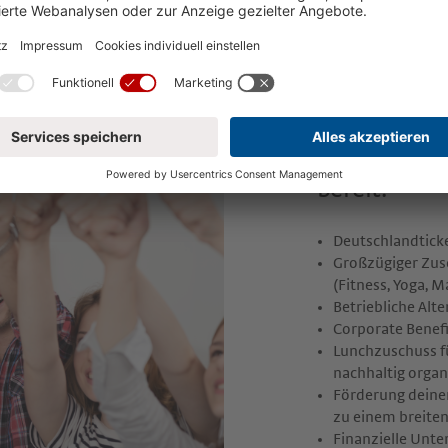
Deine 
Phorm
Neben einer
wir weitere 
bereit:
Deutschlandticke
Großzügiger Zusc
(Fitness, Yoga, M
Betriebliche Alt
Corporate Benefi
Lunchzuschuss fü
nachhaltig organ
Förderung deine
zu einem breite
Finanzielle Unt