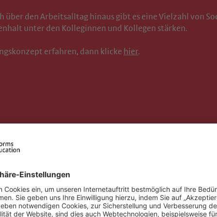
 über den Arbeitsalltag hinaus gibt es eine Vielzahl von So
nhalt unter den Kolleginnen und Kollegen stärken.
ngskonzept erfahren, dann klicke
hier
.