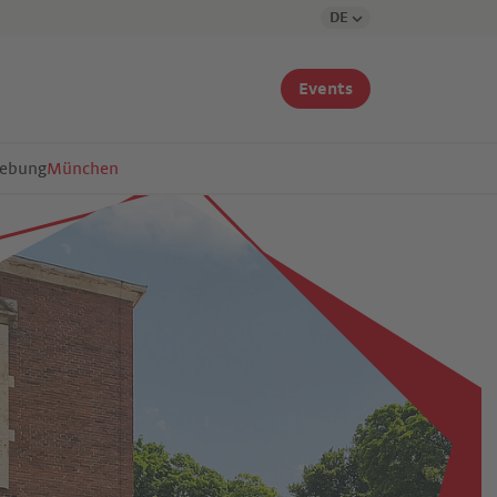
DE
Events
gebung
München