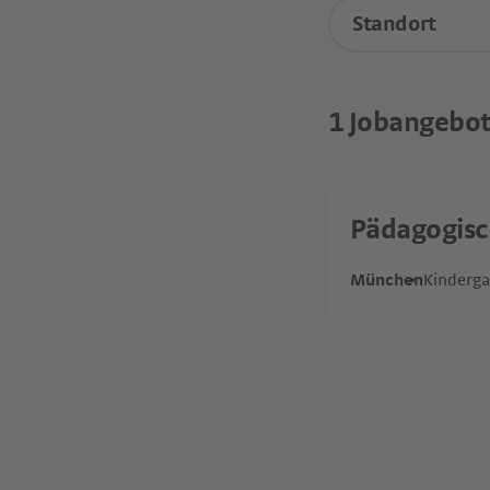
Standort
1
Jobangebo
Pädagogisch
München
Kinderga