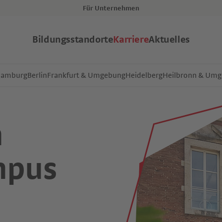
Für Unternehmen
Bildungsstandorte
Karriere
Aktuelles
Hamburg
Berlin
Frankfurt & Umgebung
Heidelberg
Heilbronn & Um
m
mpus