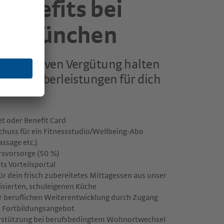
Benefits bei
s München
 attraktiven Vergütung halten
Arbeitgeberleistungen für dich
t oder Benefit Card
huss für ein Fitnessstudio/Wellbeing-Abo
assage etc.)
ersvorsorge (50 %)
ts Vorteilsportal
r dein frisch zubereitetes Mittagessen aus unser
isierten, schuleigenen Küche
r beruflichen Weiterentwicklung durch Zugang
n Fortbildungsangebot
erstützung bei berufsbedingtem Wohnortwechsel