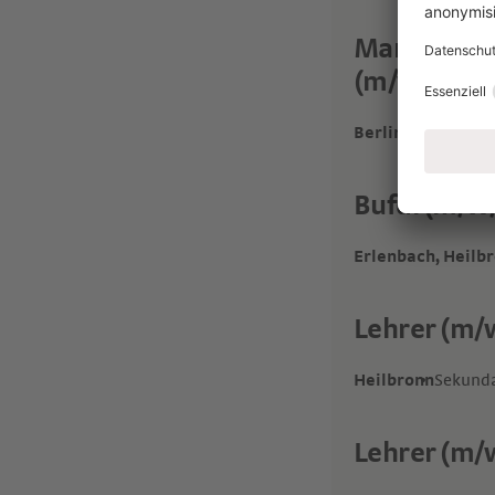
Manager El
(m/w/d)
Berlin Steglitz-Z
Bufdi (m/w
Erlenbach, Heilb
Lehrer (m/
Heilbronn
Sekunda
Lehrer (m/