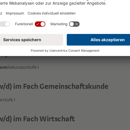
ternberatung und Schüleraufnahme
ehlendorf
Business Development, Campusverwaltung, Hauptverw
/d)
ronn
Sekundarstufe I
w/d) im Fach Gemeinschaftskunde
rstufe I
w/d) im Fach Wirtschaft