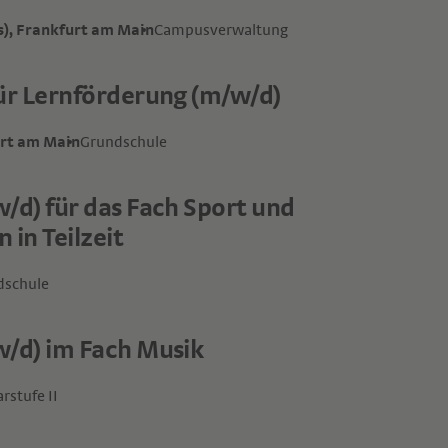
s), Frankfurt am Main
Campusverwaltung
für Lernförderung (m/w/d)
urt am Main
Grundschule
/d) für das Fach Sport und
in Teilzeit
dschule
w/d) im Fach Musik
rstufe II