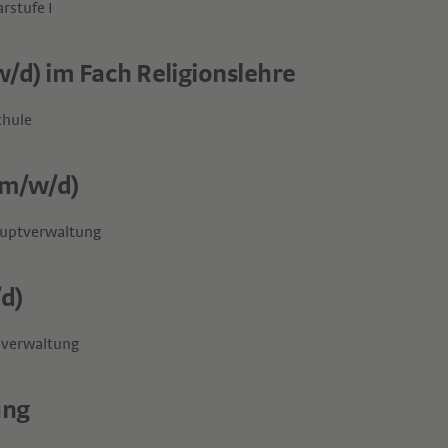
rstufe I
/d) im Fach Religionslehre
chule
(m/w/d)
auptverwaltung
d)
verwaltung
ung