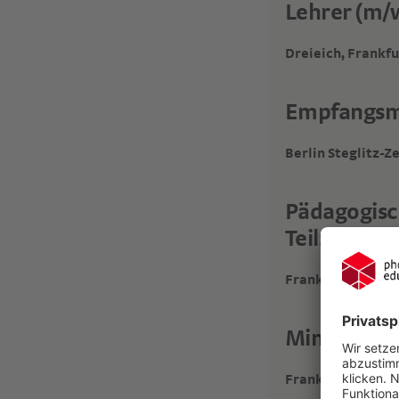
Lehrer (m/w
Dreieich, Frankf
Empfangsmi
Berlin Steglitz-Z
Pädagogisc
Teilzeit (18
Frankfurt am Ma
Minijob im
Frankfurt am Ma