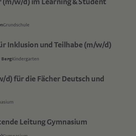
r (m/w/d) im Learning & Student
in
Grundschule
ür Inklusion und Teilhabe (m/w/d)
r Berg
Kindergarten
/d) für die Fächer Deutsch und
asium
etende Leitung Gymnasium