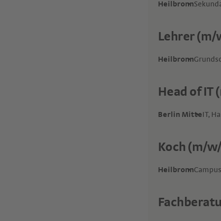
Heilbronn
Sekunda
Lehrer (m/w
Heilbronn
Grunds
Head of IT 
Berlin Mitte
IT, H
Koch (m/w/
Heilbronn
Campus
Fachberat