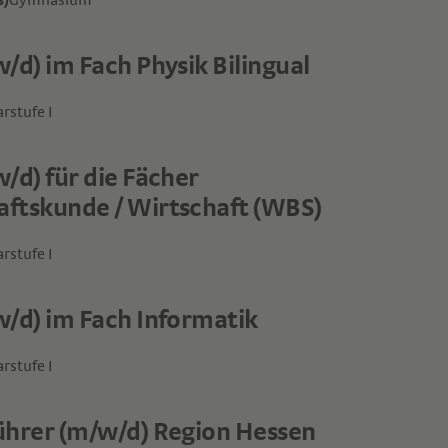
s)
Gymnasium
/d) im Fach Physik Bilingual
rstufe I
/d) für die Fächer
ftskunde / Wirtschaft (WBS)
rstufe I
w/d) im Fach Informatik
rstufe I
ührer (m/w/d) Region Hessen