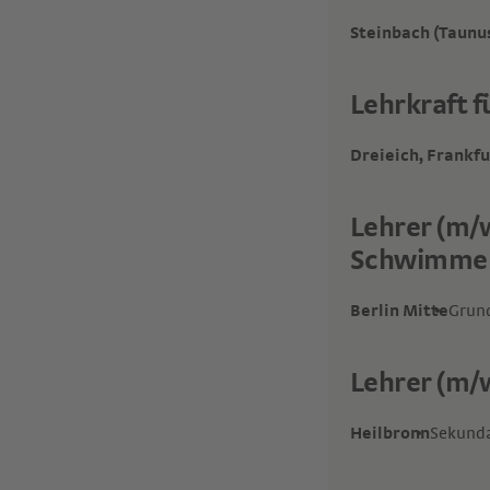
Steinbach (Taunu
Lehrkraft 
Dreieich, Frankf
Lehrer (m/w
Schwimmen 
Berlin Mitte
Grun
Lehrer (m/
Heilbronn
Sekunda